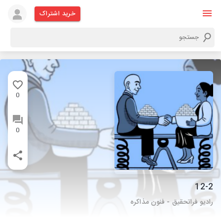
خرید اشتراک
0
0
12-2
رادیو فراتحقیق - فنون مذاکره