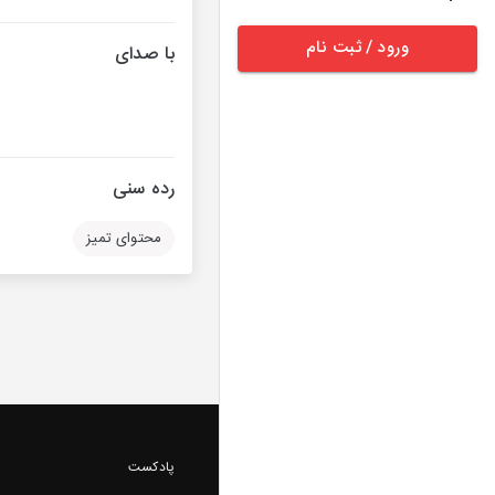
ورود / ثبت نام
با صدای
رده سنی
محتوای تمیز
پادکست