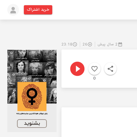
خرید اشتراک
2 سال پیش
26
23:18
0