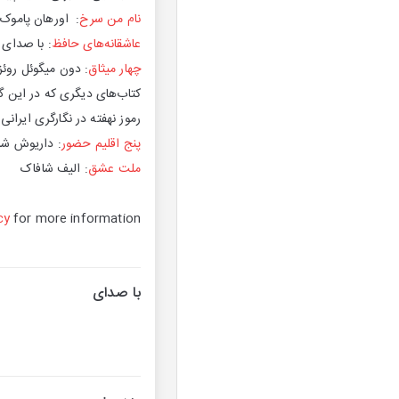
نام من سرخ
: اورهان پاموک
عاشقانه‌های حافظ
: با صدای
چهار میثاق
: دون میگوئل روئز
کتاب‌های دیگری که در این گ
رموز نهفته در نگارگری ایرا
پنج اقلیم حضور
: داریوش شا
ملت عشق
: الیف شافاک
cy
for more information.
با صدای