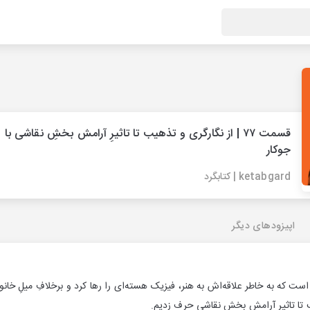
قسمت ۷۷ | از نگارگری و تذهیب تا تاثیرِ آرامش بخشِ نقاشی با 
جوکار
ketabgard | کتابگرد
اپیزودهای دیگر
است که به خاطر علاقه‌‌اش به هنر، فیزیک هسته‌ای را رها کرد و برخلافِ میلِ خا
 تا تاثیرِ آرامش بخشِ نقاشی حرف زدیم.