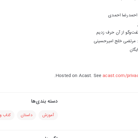
 احمدرضا احمدی
فت‌وگو از آن حرف زدیم
نی: مرتضی خلج امیرحسینی
یگان
Hosted on Acast. See
acast.com/priva
دسته بندی‌ها
آموزش
داستان
کتاب و 