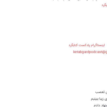
گرد
اینستاگرام پادکست کتابگرد
ketabgardpodcast@
ون تعصب
زیبا ببینیم
نهاد دادم