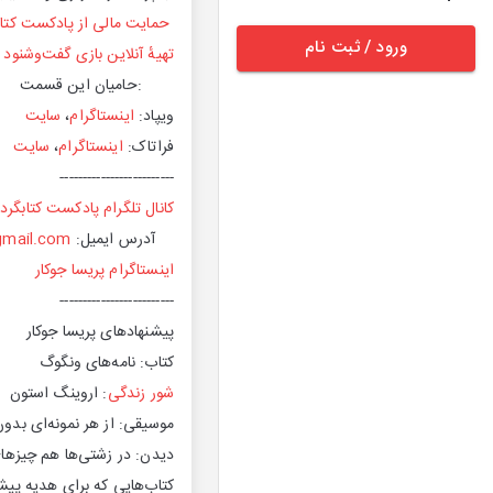
حمایت مالی از پادکست کتاب
ورود / ثبت نام
تهیهٔ آنلاین بازی گفت‌وشنود
:حامیان این قسمت
ویپاد:
اینستاگرام
،
سایت
فراتاک:
اینستاگرام
،
سایت
-------------------------
کانال تلگرام پادکست کتابگرد
آدرس ایمیل:
gmail.com
اینستاگرام پریسا جوکار
-------------------------
پیشنهادهای پریسا جوکار
کتاب: نامه‌های ونگوگ
شور زندگی
: اروینگ استون
موسیقی: از هر نمونه‌ای بد
دیدن: در زشتی‌ها هم چیزهای 
کتاب‌هایی که برای هدیه پیش