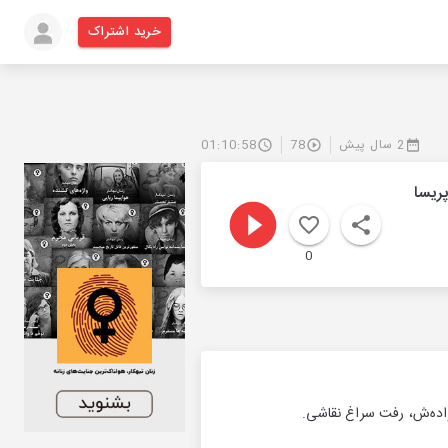
خرید اشتراک
2 سال پیش
78
01:10:58
پریسا
0
نواده‌ش، رفت سراغ نقاشی.