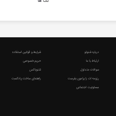
تگ ها
درباره شنوتو
شرایط و قوانین استفاده
ارتباط با ما
حریم خصوصی
سوالات متداول
شنوباکس
رزومه ات را برامون بفرست
راهنمای ساخت پادکست
مسئولیت اجتماعی