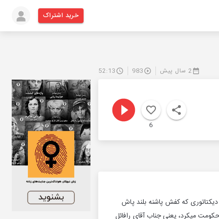
خرید اشتراک
2 سال پیش
983
52:13
6
 دیکتاتوری که کفش پاشنه بلند پاش
کومت میکرد، یعنی جناب آقای رافائل