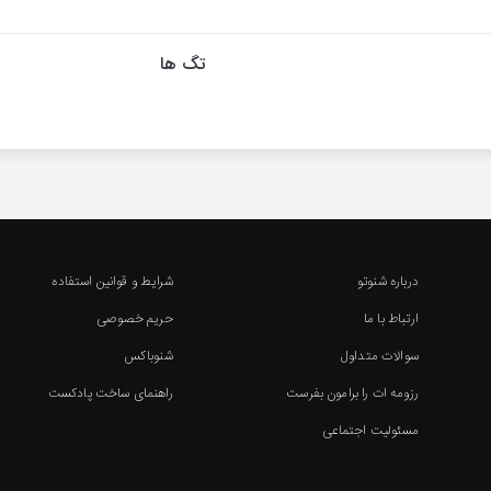
تگ ها
درباره شنوتو
شرایط و قوانین استفاده
ارتباط با ما
حریم خصوصی
سوالات متداول
شنوباکس
رزومه ات را برامون بفرست
راهنمای ساخت پادکست
مسئولیت اجتماعی