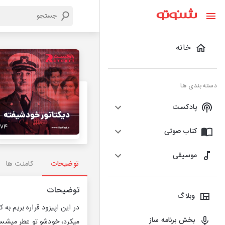
خانه
دسته بندی ها
پادکست
کتاب صوتی
موسیقی
توضیحات
کامنت ها
توضیحات
وبلاگ
در این اپیزود قراره بریم ب
بخش برنامه ساز
میکرد، خودشو تو عطر میشست