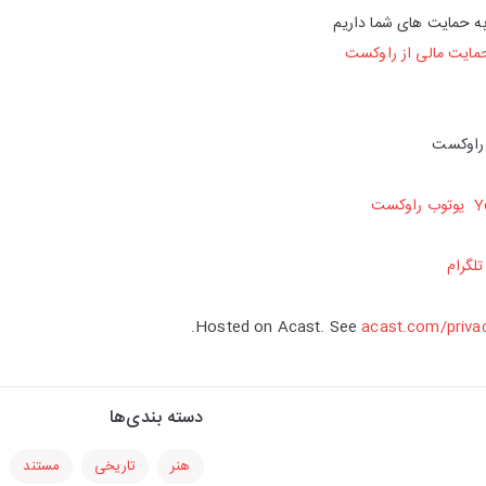
 به حمایت های شما داریم
مایت مالی از راوکست
 راوکست
Y
یوتوب راوکست
تلگرا
م
Hosted on Acast. See
acast.com/priva
دسته بندی‌ها
هنر
تاریخی
مستند