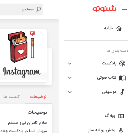
خانه
دسته بندی ها
پادکست
کتاب صوتی
موسیقی
توضیحات
کامنت ها
توضیحات
وبلاگ
سلام کامران نیرو هستم
بخش برنامه ساز
میزبان شما در پادکست جغد م