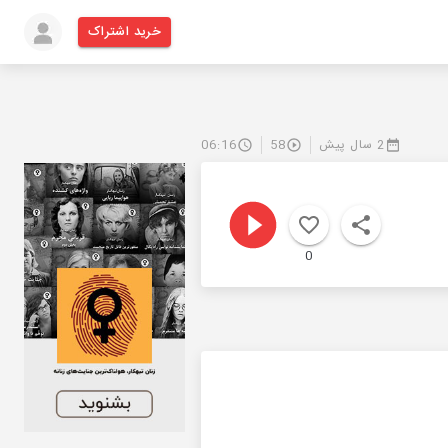
خرید اشتراک
2 سال پیش
58
06:16
0