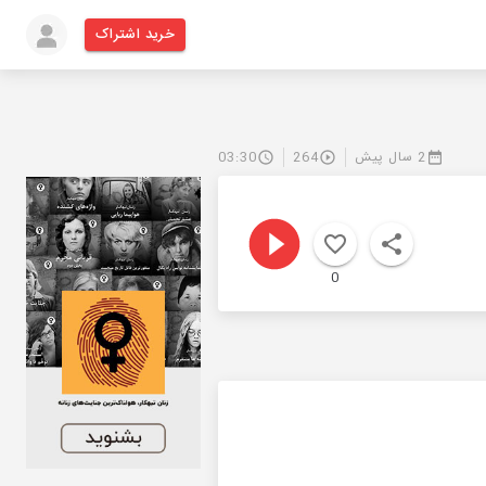
خرید اشتراک
2 سال پیش
264
03:30
0