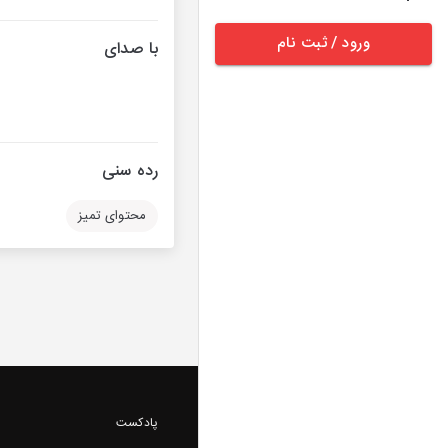
ورود / ثبت نام
با صدای
رده سنی
محتوای تمیز
پادکست