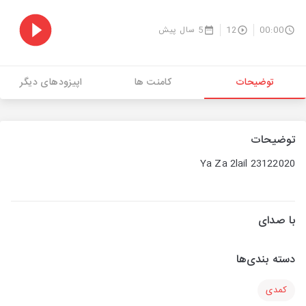
00:00
12
5 سال پیش
توضیحات
کامنت ها
اپیزودهای دیگر
توضیحات
Ya Za 2lail 23122020
با صدای
دسته بندی‌ها
کمدی