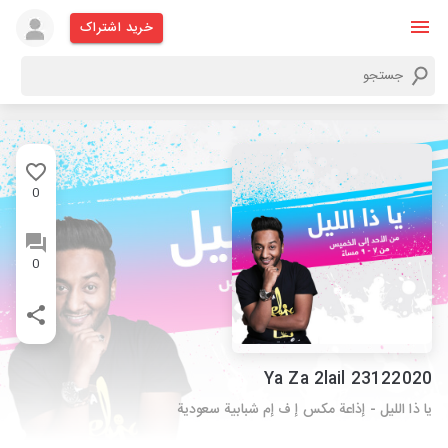
خرید اشتراک
0
0
Ya Za 2lail 23122020
يا ذا الليل - إذاعة مكس إ ف إم شبابية سعودية