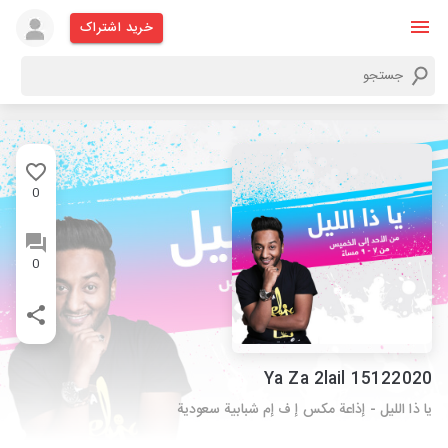
خرید اشتراک
0
0
Ya Za 2lail 15122020
يا ذا الليل - إذاعة مكس إ ف إم شبابية سعودية