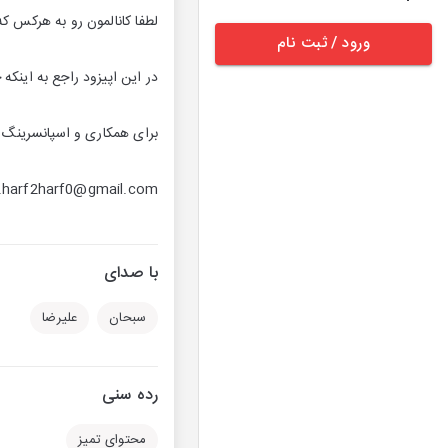
لطفا کانالمون رو به هرکس که 
ورود / ثبت نام
در این اپیزود راجع به این
برای همکاری و اسپانسرینگ پا
harf2harf0@gmail.com
با صدای
سبحان
علیرضا
رده سنی
محتوای تمیز