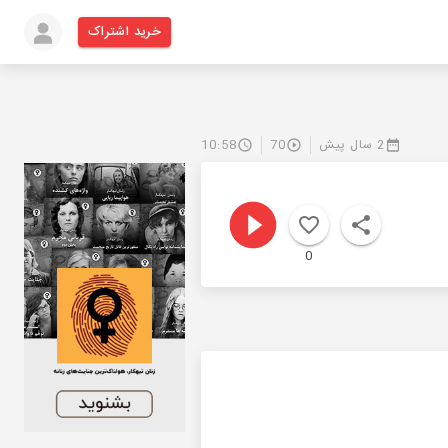
خرید اشتراک
2 سال پیش
70
10:58
0