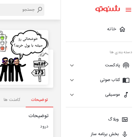
خانه
دسته بندی ها
پادکست
کتاب صوتی
موسیقی
توضیحات
کامنت ها
توضیحات
وبلاگ
درود
بخش برنامه ساز