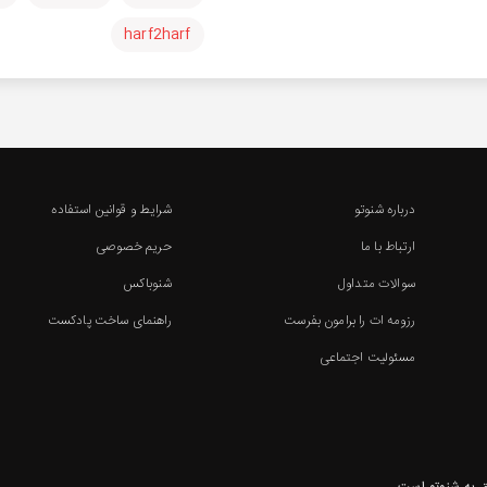
harf2harf
درباره شنوتو
شرایط و قوانین استفاده
ارتباط با ما
حریم خصوصی
سوالات متداول
شنوباکس
رزومه ات را برامون بفرست
راهنمای ساخت پادکست
مسئولیت اجتماعی