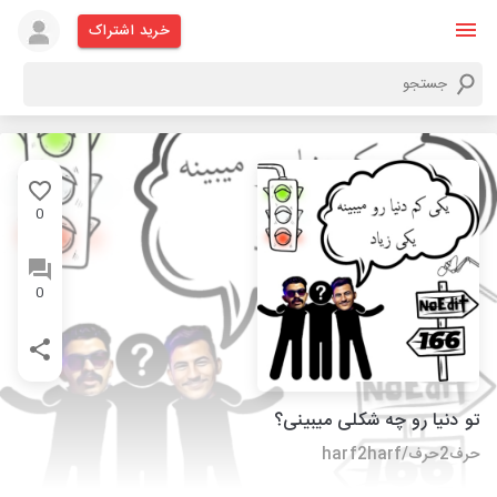
خرید اشتراک
0
0
تو دنیا رو چه شکلی میبینی؟
حرف2حرف/harf2harf