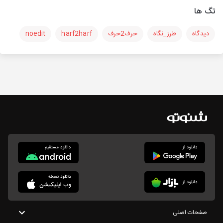
تگ ها
دیدگاه
طرز_نگاه
حرف2حرف
harf2harf
noedit
صفحات اصلی