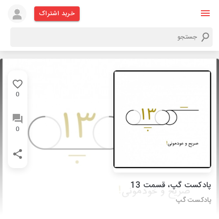
خرید اشتراک
0
0
پادکست گپ، قسمت 13
پادکست گپ