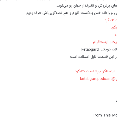
های پرفروش و تاثیرگذارِ جهان رو می‌گوید.
یقی و راه‌انداختن پادکست آلبوم و هنرِ قصه‌گویی‌اش حرف زدیم.
کتابگرد
گرد
د
یت
|
اینستاگرام
یک: ketabgard
اینستاگرام پادکست کتابگرد
ketabgardpodcast@
From This Mo