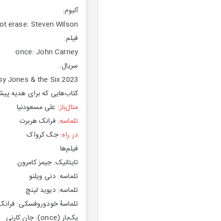
آلبوم:
ot erase: Steven Wilson
فیلم:
once: John Carney
سریال:
sy Jones & the Six 2023
کتاب‌هایی که برای هدیه پیش
متال‌باز
: علی مسعودنیا
تلماسه
: فرانک هربرت
در راه
: جک کرواک
فیلم‌ها
تایتانیک: جیمز کامرون
تلماسه: دنی ویلنو
تلماسه: دیوید لینچ
تلماسهٔ خودوروفسکی: فرانک
یک‌بار (once): جان کارنی