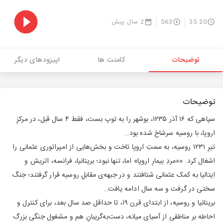
35:20
563
2 سال پیش
توضیحات
کامنت ها
اپیزودهای دیگر
توضیحات
سپاهی که ۱۶ آذر ۱۲۳۵، بوشهر را به توپ بست، فقط ۴ سال قبل، در مرکزِ
اروپا، با روسیه سرشاخ شده بود…
تیرِ ۱۲۳۱ روسیه، به سمتِ اروپا تاخت و بخش‌هایی از امپراتوری عثمانی را
اشغال کرد. ««مردِ بیمارِ اروپا» اما، تنها نبود؛ بریتانیا، فرانسه، اتریش و
ایتالیا به کمک عثمانی شتافتند و در جبهه‌ی مقابلِ روسیه قرار گرفتند؛ جنگ
سختی در گرفت و سه سال ادامه یافت…
بریتانیا و روسیه، از ابتدای قرن ۱۹، تا حداقل صد سال بعد، برای کنترل و
احاطه بر مناطقی از آسیای میانه، دست‌به‌گریبانِ هم و مشغول جنگی بزرگ