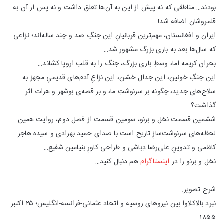
بودند… مناطقی که نه پیش از این به آن‌ها تعلق داشت و نه پس از آن به
قلمروشان اضافه شد!
ایران و افغانستان، مهم‌ترین قربانیانِ این جنگِ صد و چند ساله‌اند؛ نزاعی
که سال‌ها بعد به بازی بزرگ مشهور شد…
بحران کریمه اما، وسطِ بازی بزرگ، جنگ را به قلب اروپا کشاند…
این جنگِ خونین، این جدال خشن، این نزاعِ آدم‌های قدیمیِ مجهز به
سلاح‌های جدید، چگونه بر سرنوشتِ ما، و بر قصه‌ی بوشهر و هرات اثر
گذاشت؟
ششمین قسمت نخل و برنو، سومین قسمت از فصل دوم، روایت همین
لحظه‌های سرنوشت‌سازِ تاریخ است با صدای حمید بهزادی و سیده هاجر
کاظمی و تدوینِ علی‌رضا دِباشی و طراحی کاورِ بنیامین شفیع…
نخل و برنو را در
اینستاگرام
هم دنبال کنید…
شرح تصویر:
نبرد بالاکلاوا بین نیروهای روسیه و اتحاد عثمانی-فرانسه-انگلیس؛ ۲۵ اکتبر
۱۸۵۵