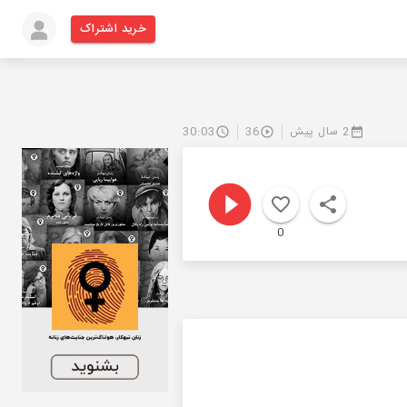
خرید اشتراک
2 سال پیش
36
30:03
0