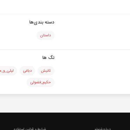
دسته بندی‌ها
داستان
تگ ها
تانیش
دباغی
لیلی_و_م
حکیم_فضولی
درباره شنوتو
شرایط و قوانین استفاده