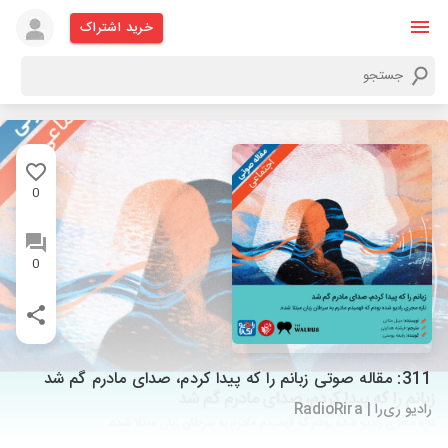
خرید اشتراک
0
0
311: مقاله صوتی زبانم را که پيدا کردم، صدای مادرم گم شد
رادیو ری‌را | RadioRira