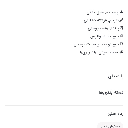
👤نویسنده: منیل متانی
🖋مترجم: فرشته هدایتی
🎙گوینده: رفیعه پوستی
📄منبع مقاله: والرس
📑منبع ترجمه: وبسایت ترجمان
📻نسخه صوتی: رادیو ری‌را
با صدای
دسته بندی‌ها
رده سنی
محتوای تمیز