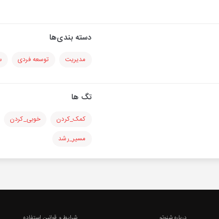
دسته بندی‌ها
مدیریت
توسعه فردی
س
تگ ها
کمک_کردن
خوبی_کردن
مسیر_رشد
درباره شنوتو
شرایط و قوانین استفاده