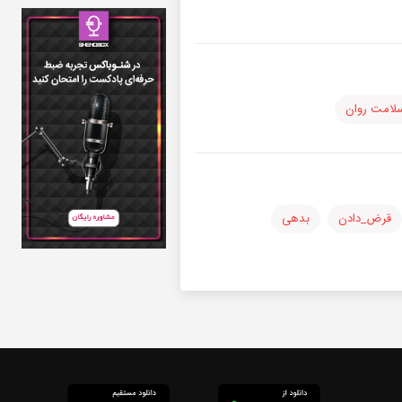
لامت روان
قرض_دادن
بدهی