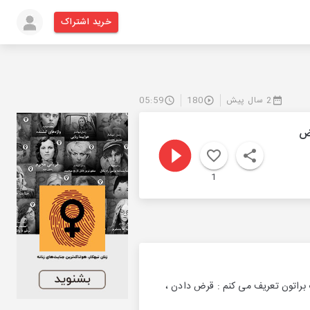
خرید اشتراک
2 سال پیش
180
05:59
رض
1
براتون تعریف می کنم : قرض دادن ،