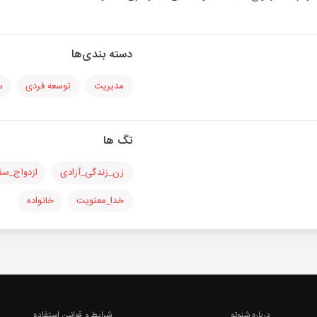
دسته بندی‌ها
مدیریت
توسعه فردی
س
تگ ها
زن_زندگی_آزادی
ازدواج_سف
خدا_معنویت
خانواده
درباره شنوتو
شرایط و قوانین استفاده