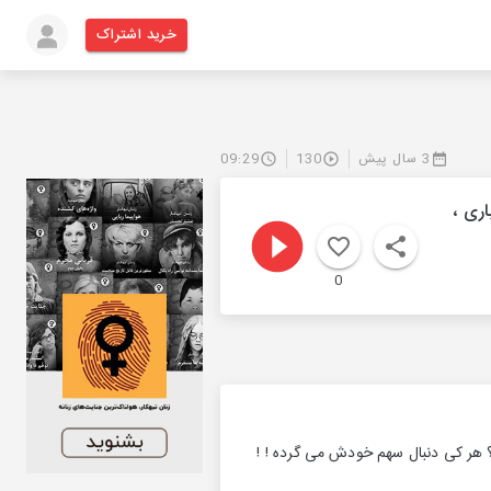
خرید اشتراک
3 سال پیش
130
09:29
اری ،
0
؟ هر کی دنبال سهم خودش می گرده ! !