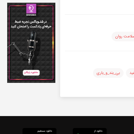
لامت روان
ید
بی_بند_و_باری