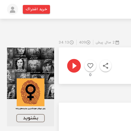
خرید اشتراک
2 سال پیش
409
34:13
0