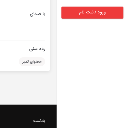
ورود / ثبت نام
با صدای
رده سنی
محتوای تمیز
پادکست