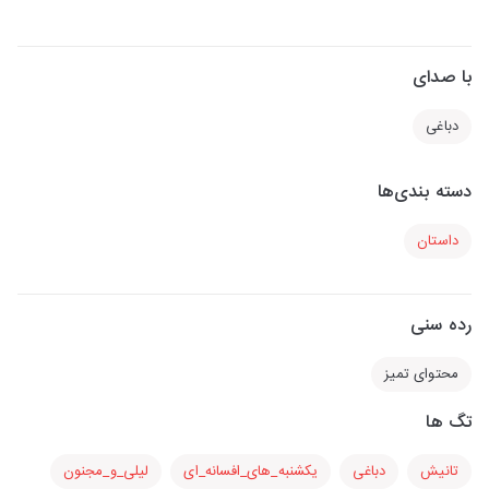
با صدای
دباغی
دسته بندی‌ها
داستان
رده سنی
محتوای تمیز
تگ ها
تانیش
دباغی
یکشنبه_های_افسانه_ای
لیلی_و_مجنون