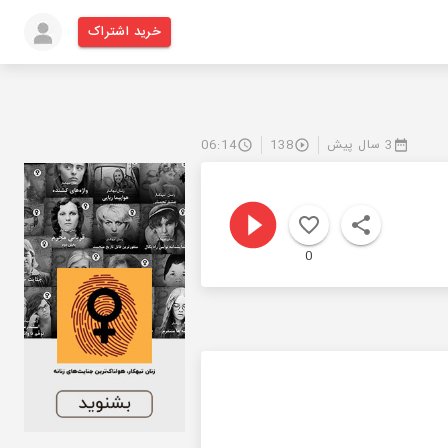
خرید اشتراک
3 سال پیش
138
06:14
0