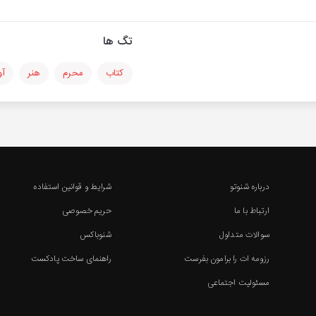
تگ ها
کتاب
محرم
هنر
آو
درباره شنوتو
شرایط و قوانین استفاده
ارتباط با ما
حریم خصوصی
سوالات متداول
شنوباکس
رزومه ات را برامون بفرست
راهنمای ساخت پادکست
مسئولیت اجتماعی