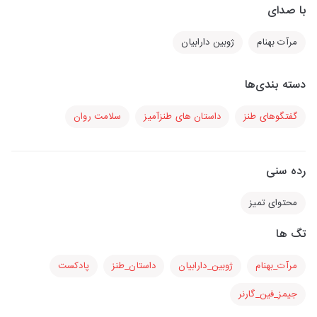
با صدای
مرآت بهنام
ژوبین دارابیان
دسته بندی‌ها
گفتگوهای طنز
داستان های طنزآمیز
سلامت روان
رده سنی
محتوای تمیز
تگ ها
مرآت_بهنام
ژوبین_دارابیان
داستان_طنز
پادکست
جیمز_فین_گارنر