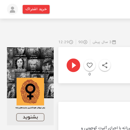
خرید اشتراک
3 سال پیش
90
12:29
0
انه با اجرای آلبرت كوچویی و