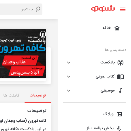
خانه
دسته بندی ها
پادکست
کتاب صوتی
موسیقی
توضیحات
کامنت ها
توضیحات
وبلاگ
كافه تهرون (عذاب وجدان نو
بخش برنامه ساز
در این پادكست «كافه تهرون»