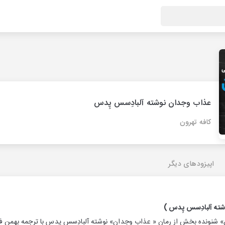
عذاب وجدان نوشته آلبادِسس پِدس
کافه تهرون
اپیزودهای دیگر
شته آلبادِسس پِدس )
 شنونده بخش از رمان « عذاب وجدان» نوشته آلبادِسس پِدس با ترجمه بهمن فرز