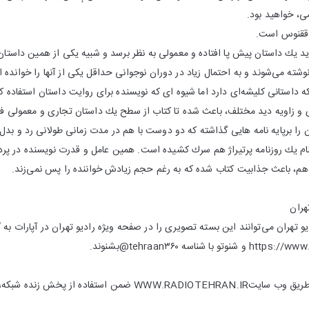
ی، خواهید بود.
 ققنوس است.
د یك داستان پیش پا افتاده و معمولی به نظر برسد و شبیه یكی از همین داستان 
وشته می‌شوند و به احتمال زیاد در دوران نوجوانی حداقل یكی از آنها را خوانده
 داستانی كلیشه‌ای دارد اما شیوه ای كه نویسنده برای روایت داستان استفاده 
وی و زاویه دید مختلف، باعث شده تا كتاب از سطح یك داستان تجاری و معمولی ف
 را برپایه نامه هایی گذاشته كه دو دوست با هم در مدت زمانی طولانی رد و بدل می
نام یك روزنامه پرتیراژ هم سرك كشیده است. همین عامل و قدرت نویسنده در
ا هم، باعث جذابیت كتاب شده كه به رغم حجم زیادش خواننده را پس نمی‌زند.
هران
یو تهران می‌توانند این بسته تصویری را در صفحه ویژه رادیو تهران در آپارات به
شناسه tehraan۳۶۰@بشنوند.
می توانید در سرتاسر دنیا از طریق وب سایتWWW.RADIOTEHRAN.IR ض