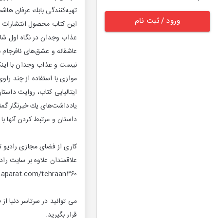
تهیه‌كنندگی بابك عرفان هاشم
ورود / ثبت نام
این كتاب محصول انتشارات
عذاب وجدان در نگاه اول شای
عاشقانه و عشق‌های نافرجام ن
نیست و عذاب وجدان با اینكه
موازی با استفاده از چند را
ایتالیایی كتاب، روایت داستان
یادداشت‌های یك خبرنگار گم
داستان و مرتبط كردن آنها ب
كاری از فضای مجازی رادیو ت
علاقمندان علاوه بر سایت راد
https://www.aparat.com/tehraan۳۶۰ و شنوتو با 
قرار بگیرید.