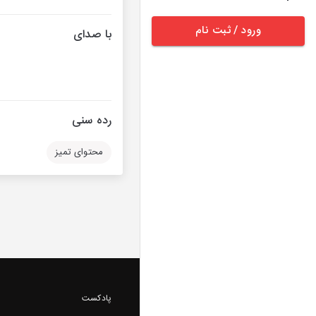
ورود / ثبت نام
با صدای
رده سنی
محتوای تمیز
پادکست