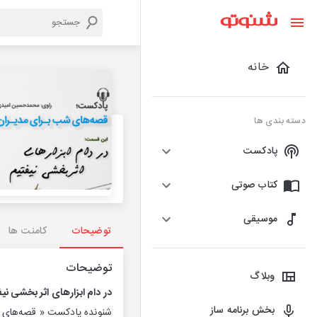
خانه
دسته بندی ها
پادکست
کتاب صوتی
موسیقی
توضیحات
کامنت ها
توضیحات
وبلاگ
در دام ابزارهای اثر بخشی نیف
بخش برنامه ساز
شنونده پادكست « قصه‌های ش