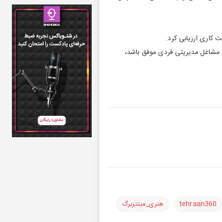
 كاری ارزیابی كرد.
م مشاغل مدیریتی فردی موفق باشد،
tehraan360
هنری_مینتزبرگ