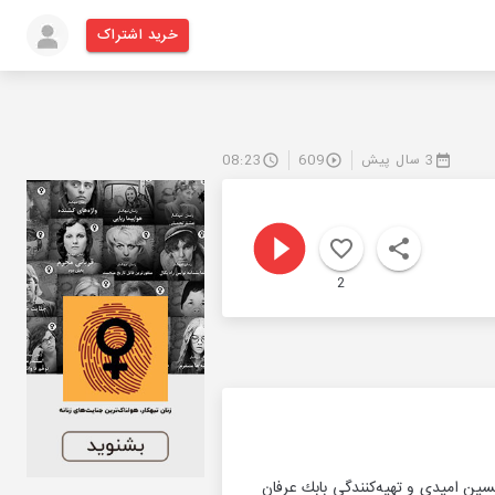
خرید اشتراک
3 سال پیش
609
08:23
2
ین امیدی و تهیه‌كنندگی بابك عرفان