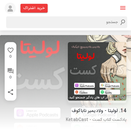
خرید اشتراک
0
0
14. لولیتا - ولادیمیر ناباکوف
پادکست کتاب کست - KetabCast