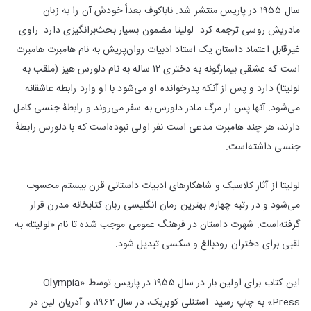
سال ۱۹۵۵ در پاریس منتشر شد. ناباکوف بعداً خودش آن را به زبان
مادریش روسی ترجمه کرد. لولیتا مضمون بسیار بحث‌برانگیزی دارد. راوی
غیرقابل اعتماد داستان یک استاد ادبیات روان‌پریش به نام هامبرت هامبرت
است که عشقی بیمارگونه به دختری ۱۲ ساله به نام دلورس هیز (ملقب به
لولیتا) دارد و پس از آنکه پدرخوانده او می‌شود با او وارد رابطه عاشقانه
می‌شود. آنها پس از مرگ مادر دلورس به سفر می‌روند و رابطهٔ جنسی کامل
دارند، هر چند هامبرت مدعی است نفر اولی نبوده‌است که با دلورس رابطهٔ
جنسی داشته‌است.
لولیتا از آثار کلاسیک و شاهکارهای ادبیات داستانی قرن بیستم محسوب
می‌شود و در رتبه چهارم بهترین رمان انگلیسی زبان کتابخانه مدرن قرار
گرفته‌است. شهرت داستان در فرهنگ عمومی موجب شده تا نام «لولیتا» به
لقبی برای دختران زودبالغ و سکسی تبدیل شود.
این کتاب برای اولین بار در سال ۱۹۵۵ در پاریس توسط «Olympia
Press» به چاپ رسید. استنلی کوبریک، در سال ۱۹۶۲، و آدریان لین در