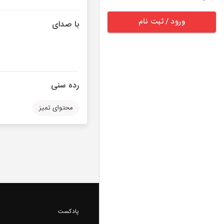
ورود / ثبت نام
با صدای
رده سنی
محتوای تمیز
پادکست