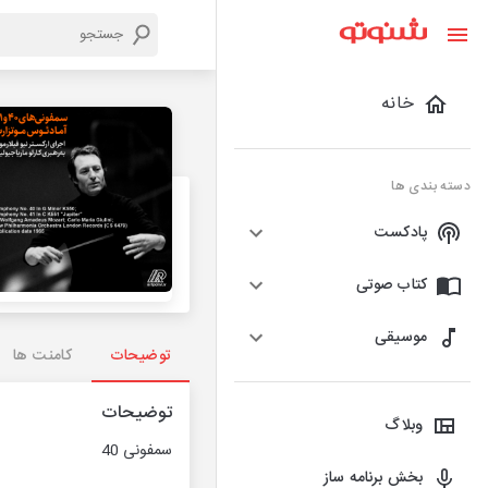
خانه
دسته بندی ها
پادکست
کتاب صوتی
موسیقی
توضیحات
کامنت ها
توضیحات
وبلاگ
سمفونی 40
بخش برنامه ساز