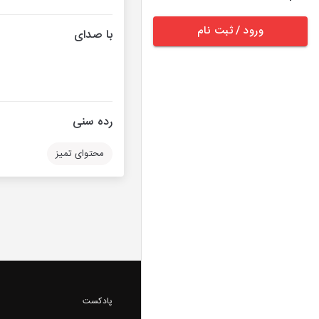
ورود / ثبت نام
با صدای
رده سنی
محتوای تمیز
پادکست