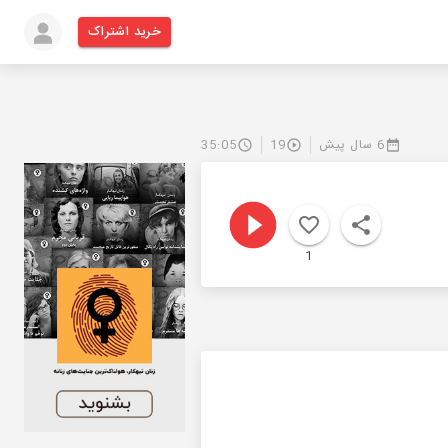
خرید اشتراک
6 سال پیش
19
35:05
1