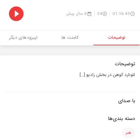
01:16:45
34
6 سال پیش
توضیحات
کامنت ها
اپیزودهای دیگر
توضیحات
لئونارد کوهن در بخش رادیو
[…]
با صدای
دسته بندی‌ها
هنر