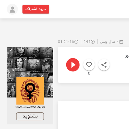
خرید اشتراک
4 سال پیش
244
01:21:16
هدی
3