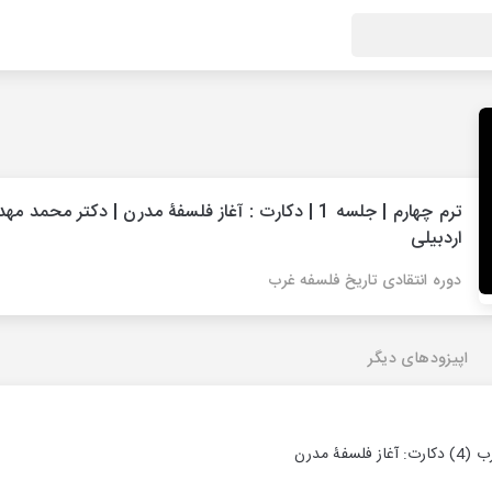
ترم چهارم | جلسه 1 | دکارت : آغاز فلسفۀ مدرن | دکتر محمد م
اردبیلی
دوره انتقادی تاریخ فلسفه غرب
اپیزودهای دیگر
فۀ مدرن