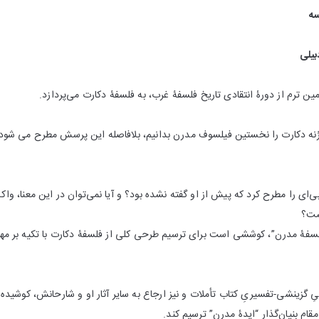
سه
بیلی
مین ترم از دورۀ انتقادی تاریخ فلسفۀ غرب، به فلسفۀ دکارت می‌پردازد.
، رُنه دکارت را نخستین فیلسوف مدرن بدانیم، بلافاصله این پرسش مطرح می ‌شود
ابی‌ای را مطرح کرد که پیش از او گفته نشده بود؟ و آیا نمی‌توان در این معنا، و
ست؟
لسفۀ مدرن”، کوششی است برای ترسیم طرحی کلی از فلسفۀ دکارت با تکیه بر مهمتر
انیِ گزینشی-تفسیریِ کتاب تأملات و نیز ارجاع به سایر آثار او و شارحانش، کوش
مقام بنیان‌گذار “ایدۀ مدرن” ترسیم کند.