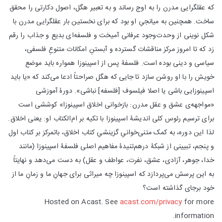
که عقلگرایی مدرن را به اوج رساند و به تعبیر هگل، اصول دکارتی را محقق
ساخت. همچنین به میانجیِ او بود که برای نخستین بار عقلگرایی مدرن با
شکل نوینی از وحدت‌وجود عرفانی آمیخت و فلسفه‌ای بدیع و جذاب را رقم
زد که تا امروز مرکز مناقشات گسترده و آبستنِ امکانات متنوعِ فلسفی،
سیاسی و دینی بوده است. فلسفۀ پس از اسپینوزا همواره باید موضع
خویش را با او روشن سازد تا جایی که هگل صراحتاً ادعا می‌کند که «یا باید
اسپینوزایی باشی یا اصلا فیلسوف [فلسفه] نباشی». دورۀ آموزشی
«مواجهه‌ی عشق و عقل مدرن: بازخوانی اخلاق اسپینوزا» کوششی است
برای ترسیم رئوس کلی اندیشۀ اسپینوزا با تکیه بر ام‌الکتاب او: یعنی اخلاق.
لذا این دوره، به کمک متنی‌خوانیِ گزینشیِ کتاب اخلاق، باتمرکز بر کتاب اول
و پنجم، تبیینی از شبکۀ درهم‌تنیدۀ مفاهیم اصلی فلسفۀ اسپینوزا (مانند
خدا، جوهر، آزادی، عشق، نفرت، عواطف و عقل) به دست می‌دهد و نهایتاً
به این پرسش می‌پردازد که اسپینوزا چه میراثی برای جهانِ ما و زمانِ ما از
خود برجای گذاشته است؟
Hosted on Acast. See
acast.com/privacy
for more
information.