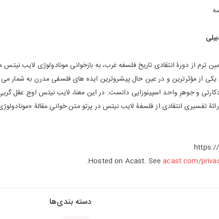
ه
بیلی
ن ترم از دورۀ انتقادی تاریخ فلسفه غرب، به بازخوانی مونادولوژی لایب نیتس م
یکی از مؤثرترین و در عین حال پیشروترین ایده های فلسفی مدرن به شمار می رو
 دکارتی و جوهرِ واحد اسپینوزایی دانست. در این معنا، لایب نیتس اوج عقل گر
 تفسیری انتقادی از فلسفۀ لایب نیتس در پرتو متن خوانیِ مقالۀ «مونادولوژی
https:
Hosted on Acast. See
acast.com/priva
دسته بندی‌ها