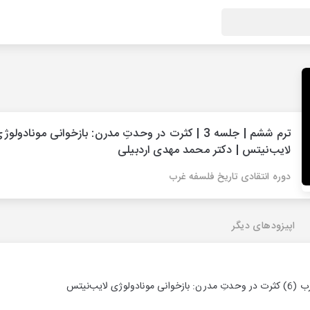
ترم ششم | جلسه 3 | کثرت در وحدتِ مدرن: بازخوانی مونادولوژ
لایب‌‌نیتس | دکتر محمد مهدی اردبیلی
دوره انتقادی تاریخ فلسفه غرب
اپیزودهای دیگر
 لایب‌‌نیتس