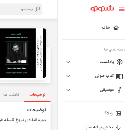
خانه
دسته بندی ها
پادکست
کتاب صوتی
موسیقی
توضیحات
کامنت ها
توضیحات
وبلاگ
دوره انتقادی تاريخ فلسفه غرب (6) کثرت در وحدتِ مدرن: بازخوانی مونادولوژی
بخش برنامه ساز