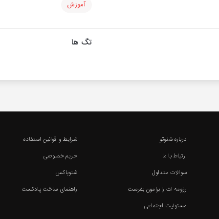
آموزش
تگ ها
درباره شنوتو
شرایط و قوانین استفاده
ارتباط با ما
حریم خصوصی
سوالات متداول
شنوباکس
رزومه ات را برامون بفرست
راهنمای ساخت پادکست
مسئولیت اجتماعی