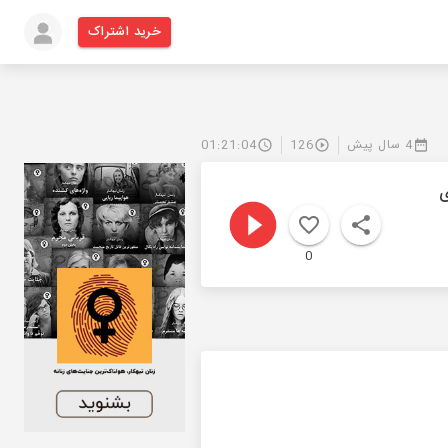
خرید اشتراک
4 سال پیش
126
01:21:04
ی
0