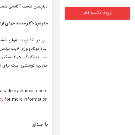
دپارتمان فلسفه آکادمی شمس
ورود / ثبت نام
مدرس: دکتر محمد مهدی ارد
این درسگفتار، به عنوان ششمی
ایدۀ مونادولوژی لایب نیتس 
سنتزِ دیالکتیکی جوهر متکثر
مدرن» کوششی است برای ارائۀ
//academyshamseh.com
cy
for more information.
با صدای