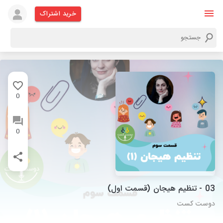
خرید اشتراک
0
0
03 - تنظیم هیجان (قسمت اول)
دوست کست