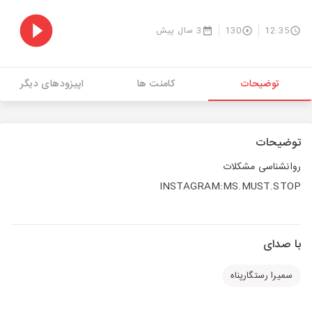
12:35
130
3 سال پیش
توضیحات
کامنت ها
اپیزودهای دیگر
توضیحات
روانشناسی مشکلات
INSTAGRAM:MS.MUST.STOP
با صدای
سمیرا رستگارپناه