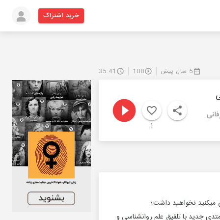
خرید اشتراک
5 سال پیش
108
35:41
ی
 عرفانی
1
ی میکنید نخواهید داشت؛
ا متدی جدید با تلفیق علم روانشناسی و