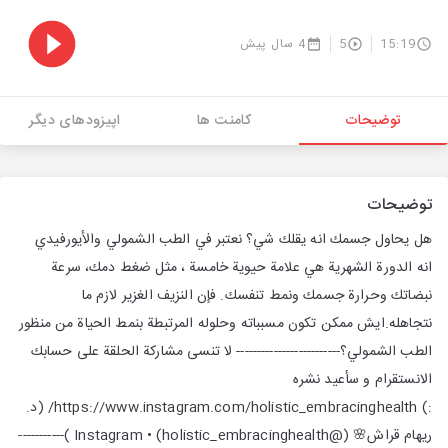
15:19
5
4 سال پیش
توضیحات
کامنت ها
اپیزودهای دیگر
توضیحات
هل يحاول جسمك انه يقلك شي؟ نعتبر في الطب الشمولي والأيورفيدي
انه الدورة الشهرية هي علامة حيوية خامسة ، مثل ضغط دمك، سرعة
نبضاتك وحرارة جسمك ونمط تنفسك. فإن النزيف الغزير لازم ما
نتجاهله.ايش ممكن تكون مسبباته وحلوله المرتبطة بنمط الحياة من منظور
الطب الشمولي؟------------------------- لا تنسى مشاركة الحلقة على حسابك
الانستقرام و سأعيد نشره
:) https://www.instagram.com/holistic_embracinghealth/ (د.
ريهام قراش🌸 (@holistic_embracinghealth) • Instagram )-----------