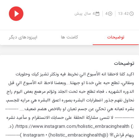
13:42
4
4 سال پیش
توضیحات
کامنت ها
اپیزودهای دیگر
توضیحات
اكيد كلنا لاحظنا انه الأسبوع الي نخربط فيه ونكثر تشيز كيك وحلويات
ومقالي، تطلع حبه علي خدنا او جبهتنا...وبعضنا لاحظ انه الأسبوع الي قبل
الدوره الشهريه ، فجاه تطلع حبه تحت الجلد وتؤلم مرهمع بعض اليوم راح
نحاول نفهم جذور اضطرابات البشره بصوره اعمق !البشره هي مرايه للجسم،
بشره تعبانه هي تحكي عن جسم تعبان او بالاخص هضم ضعيف.... ----------
--------------- لا تنسى مشاركة الحلقة على حسابك الانستقرام و سأعيد نشره
:) https://www.instagram.com/holistic_embracinghealth/ (د.
ريهام قراش🌸 (@holistic_embracinghealth) • Instagram )-----------