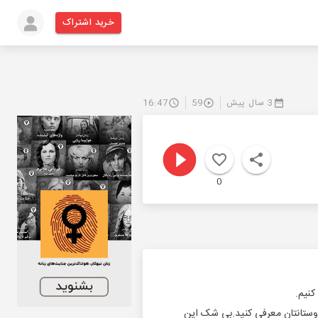
خرید اشتراک
3 سال پیش
59
16:47
0
کنیم.
دوستانتان معرفی کنید.بی شک این