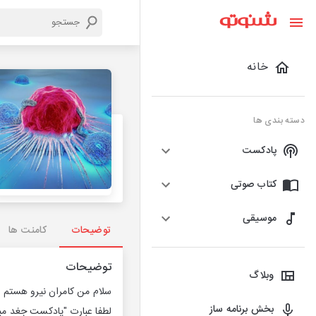
خانه
دسته بندی ها
پادکست
کتاب صوتی
موسیقی
توضیحات
کامنت ها
توضیحات
وبلاگ
سلام من کامران نیرو هستم و
بخش برنامه ساز
لطفا عبارت "پادکست جغد مین