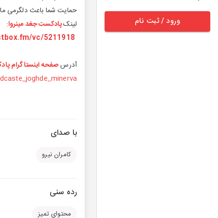
حمایت شما باعث دلگرمی ما 
ورود / ثبت نام
لینک
پادکست جغد مینروا
:
stbox.fm/vc/5211918
آدرس
صفحه اینستاگرام پاد
dcaste_joghde_minerva/
با صدای
کامران نیرو
رده سنی
محتوای تمیز