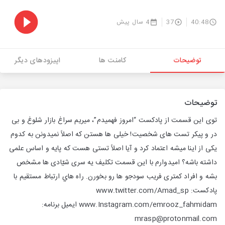
40:48
37
4 سال پیش
توضیحات
کامنت ها
اپیزودهای دیگر
توضیحات
توی این قسمت از پادکست “امروز فهمیدم”، میریم سراغ بازار شلوغ و بی
در و پیکر تست های شخصیت! خیلی ها هستن که اصلاً نمیدونن به کدوم
یکی از اینا میشه اعتماد کرد و آیا اصلاً تستی هست که پایه و اساس علمی
داشته باشه؟ امیدوارم با این قسمت تکلیف یه سری شیّادی ها مشخص
بشه و افراد کمتری فریب سودجو ها رو بخورن. راه هاي ارتباط مستقيم با
پادكست: www.twitter.com/Amad_sp
www.Instagram.com/emrooz_fahmidam ایمیل برنامه:
mrasp@protonmail.com