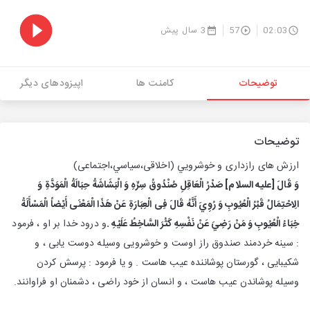
02:03
57
3 سال پیش
توضیحات
کامنت ها
اپیزودهای دیگر
توضیحات
ارزش هاى رازدارى و خوشرويي (اخلاقى،سياسي،اجتماعى)
وَ قَالَ [عليه السلام] صَدْرُ الْعَاقِلِ صُنْدُوقُ سِرِّهِ وَ الْبَشَاشَةُ حِبَالَةُ الْمَوَدَّةِ وَ
الِاحْتِمَالُ قَبْرُ الْعُيُوبِ وَ رُوِيَ أَنَّهُ قَالَ فِى الْعِبَارَةِ عَنْ هَذَا الْمَعْنَى أَيْضاً الْمَسْأَلَةُ
خِبَاءُ الْعُيُوبِ وَ مَنْ رَضِيَ عَنْ نَفْسِهِ كَثُرَ السَّاخِطُ عَلَيْهِ .
و درود خدا بر او ، فرمود
: سينه خردمند صندوق راز اوست و خوشرويى وسيله دوست يابى ، و
شكيبايى ، گورستان پوشاننده عيب هاست . و يا فرمود : پرسش كردن
وسيله پوشاندن عيب هاست ، و انسان از خود راضى ، دشمنان او فراوانند.