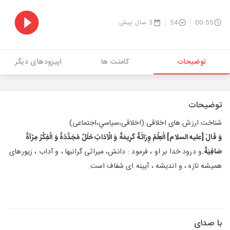
00:55
54
3 سال پیش
توضیحات
کامنت ها
اپیزودهای دیگر
توضیحات
شناخت ارزش هاى اخلاقى (اخلاقى،سياسي،اجتماعى)
وَ قَالَ [عليه السلام] الْعِلْمُ وِرَاثَةٌ كَرِيمَةٌ وَ الْآدَابُ حُلَلٌ مُجَدَّدَةٌ وَ الْفِكْرُ مِرْآةٌ
صَافِيَةٌ.
و درود خدا بر او ، فرمود : دانش، ميراثى گرانبها ، و آداب ، زيورهاى
هميشه تازه ، و انديشه ، آيينه اى شفاف است.
با صدای