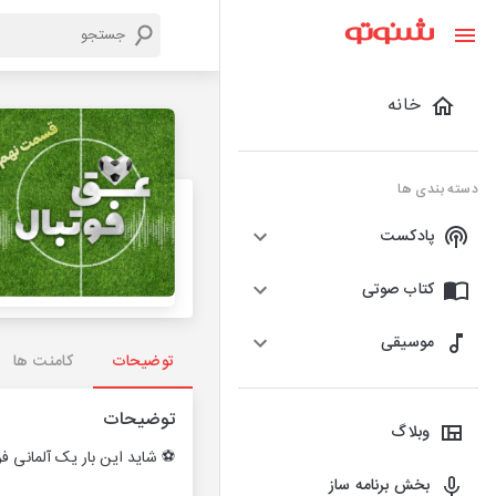
خانه
دسته بندی ها
پادکست
کتاب صوتی
موسیقی
توضیحات
کامنت ها
توضیحات
وبلاگ
⚽️ شاید این بار یک آلمانی ف
بخش برنامه ساز