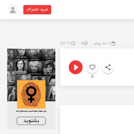
خرید اشتراک
1 ماه پیش
4
29:17
0