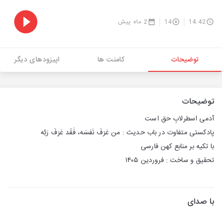
14:42
14
2 ماه پیش
توضیحات
کامنت ها
اپیزودهای دیگر
توضیحات
آدمی اسطرلابِ حق است
پادکستی متفاوت در باب حدیث : من عَرَفَ نَفسَه، فَقَد عَرَفَ رَبَّه
با تکیه بر منابع کهن فارسی
تحقیق و ساخت : فروردین ۱۴۰۵
با صدای