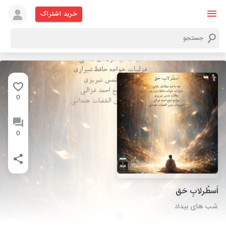
خرید اشتراک
0
0
اُسطُرلابِ حَق
شب های بیداد