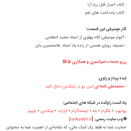
- کتاب اسرار قتل رزم آرا
- کتاب یادداشت های علم
آثار موسیقی این قسمت:
- آلبوم موسیقی کلاه پهلوی از استاد مجید انتظامی
- تصنیف رویای هستی از زنده یاد استاد غلامحسین بنان
رزرو خدمات اسپانسری و همکاری 🤝🏻
ایده پرداز و راوی:
- محمدعلی نامه ای |
من رو در لینکدین دنبال کنید
پادکست راوکده در شبکه های اجتماعی:
یوتیوب
⦁
تلگرام
⦁
بله
⦁
اینستاگرام
⦁
آپارات
⦁
لینکدین
⦁
توییتر
🌐 وب‌ سایت رسمی: [
ravkadeh.ir
]
حمایت شما نه فقط یک کمک مالی، که نشانه‌ای از اهمیت شما به محتوای