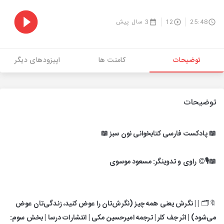
25:48
12
3 سال پیش
توضیحات
کامنت ها
اپیزودهای دیگر
توضیحات
📖 پادکست فارسی کتابخوانی نون سبز 📖
📖🎙©️ راوی و تدوینگر: مسعود موسوی
🔖🗂
| | نگرش یعنی همه چیز (نگرش‌تان را عوض کنید، زندگی‌تان عوض
می‌شود) | اثر جف کلر | ترجمه امیرحسین مکی | انتشارات درسا | بخش سوم: