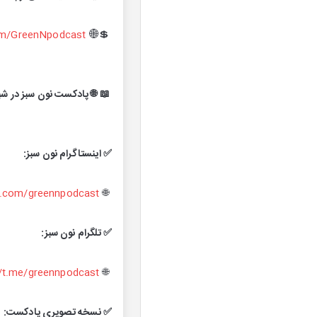
om/GreenNpodcast
💲🌐
📖 🌐 پادکست نون سبز در شب
✅ اینستاگرام نون سبز:
.com/greennpodcast/
🌐
✅ تلگرام نون سبز:
//t.me/greennpodcast
🌐
✅ نسخه تصویری پادکست: