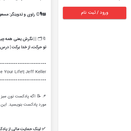
ورود / ثبت نام
📖🎙©️ راوی و تدوینگر: مسع
🔖🗂
| | نگرش یعنی همه چیز
تو حرکت، از خدا برکت | درس 
--------------------------
 Your Life!| Jeff Keller
--------------------------
📌 📝 اگه پادکست نون سبز رو
مورد پادکست بنویسید. این کا
✅ لینک حمایت مالی از پادکس