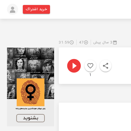
خرید اشتراک
3 سال پیش
47
31:59
1