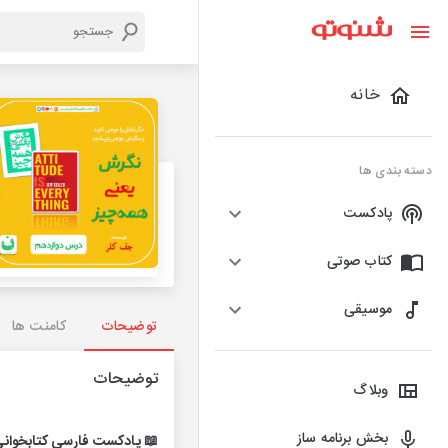
خانه
دسته بندی ها
پادکست
کتاب صوتی
موسیقی
توضیحات
کامنت ها
توضیحات
وبلاگ
بخش برنامه ساز
📖 پادکست فارسی کتابخوانی