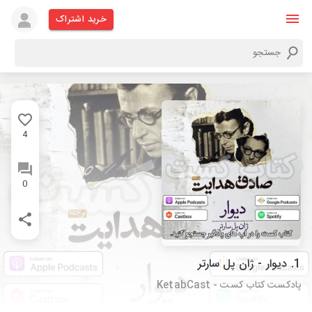
خرید اشتراک
4
0
1. دیوار - ژان پل سارتر
پادکست کتاب کست - KetabCast