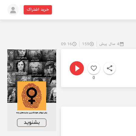
خرید اشتراک
4 سال پیش
159
09:16
0