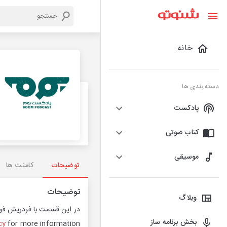
خانه
دسته بندی ها
پادکست
کتاب صوتی
موسیقی
توضیحات
کامنت ها
توضیحات
وبلاگ
در این قسمت با فردریش فون
بخش برنامه ساز
cy
for more information.