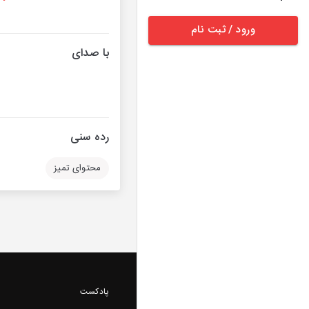
ورود / ثبت نام
با صدای
رده سنی
محتوای تمیز
پادکست