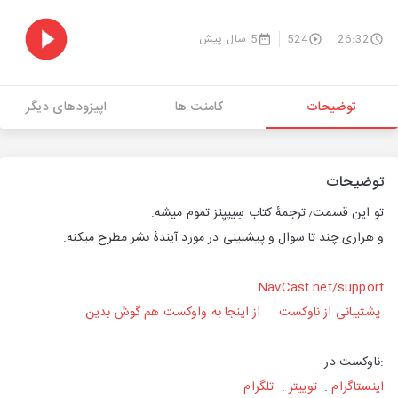
26:32
524
5 سال پیش
توضیحات
کامنت ها
اپیزودهای دیگر
توضیحات
تو این قسمت٫ ترجمهٔ کتاب سِیپیِنز تموم میشه.
و هراری چند تا سوال و پیشبینی در مورد آیندهٔ بشر مطرح میکنه.
NavCast.net/support
پشتیبانی از ناوکست
از اینجا به واوکست هم گوش بدین
:ناوکست در
اینستاگرام
.
توییتر
.
تلگرام