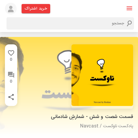
خرید اشتراک
0
0
قسمت شصت و شش - شمارشِ شادمانی
پادکست ناوکست / Navcast