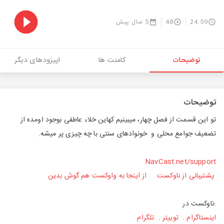
24:59
48
5 سال پیش
توضیحات
کامنت ها
اپیزودهای دیگر
توضیحات
تو این قسمت از فصل چهار، میبینیم کهاین خلاء عاطفی بوجود اومده از
تضعیف جوامع محلی و خونوادهای سنتی با چه چیزی پر میشه.
NavCast.net/support
پشتیبانی از ناوکست
از اینجا به واوکست هم گوش بدین
:ناوکست در
اینستاگرام
.
توییتر
.
تلگرام