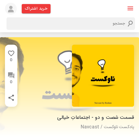
خرید اشتراک
0
0
قسمت شصت و دو - اجتماعاتِ خیالی
پادکست ناوکست / Navcast